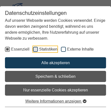
Datenschutzeinstellungen
VIBSS.DE
Auf unserer Webseite werden Cookies verwendet. Einige
davon werden zwingend benötigt, während es uns
andere ermöglichen, Ihre Nutzererfahrung auf unserer
Webseite zu verbessern.
Startseite
Vereinsmanagement
Marketing
Öffentlichkeitsarbeit
Essenziell
Statistiken
Externe Inhalte
Öffentlichkeitsarbeit im
Alle akzeptieren
Verein
Speichern & schließen
Nur essenzielle Cookies akzeptieren
Grundlagen
Weitere Informationen anzeigen